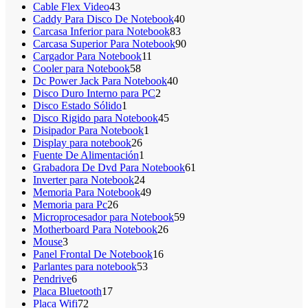
43
productos
Cable Flex Video
43
productos
40
Caddy Para Disco De Notebook
40
83
productos
Carcasa Inferior para Notebook
83
productos
90
Carcasa Superior Para Notebook
90
11
productos
Cargador Para Notebook
11
58
productos
Cooler para Notebook
58
productos
40
Dc Power Jack Para Notebook
40
2
productos
Disco Duro Interno para PC
2
1
productos
Disco Estado Sólido
1
producto
45
Disco Rigido para Notebook
45
1
productos
Disipador Para Notebook
1
26
producto
Display para notebook
26
productos
1
Fuente De Alimentación
1
producto
61
Grabadora De Dvd Para Notebook
61
24
productos
Inverter para Notebook
24
productos
49
Memoria Para Notebook
49
26
productos
Memoria para Pc
26
productos
59
Microprocesador para Notebook
59
26
productos
Motherboard Para Notebook
26
3
productos
Mouse
3
productos
16
Panel Frontal De Notebook
16
53
productos
Parlantes para notebook
53
6
productos
Pendrive
6
productos
17
Placa Bluetooth
17
72
productos
Placa Wifi
72