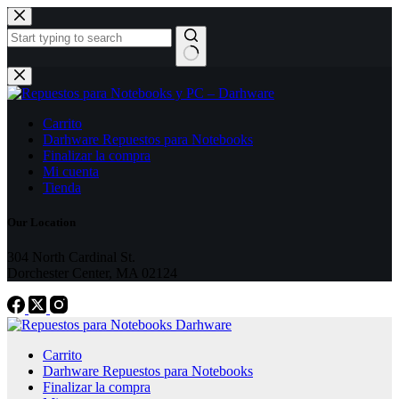
Skip
to
content
No
results
Carrito
Darhware Repuestos para Notebooks
Finalizar la compra
Mi cuenta
Tienda
Our Location
304 North Cardinal St.
Dorchester Center, MA 02124
Carrito
Darhware Repuestos para Notebooks
Finalizar la compra