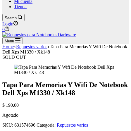
Mi cuenta
Tienda
Search
Login
Shopping
0
cart
Menu
Home
Repuestos varios
Tapa Para Memorias Y Wifi De Notebook
Dell Xps M1330 / Xk148
SOLD OUT
Tapa Para Memorias Y Wifi De Notebook
Dell Xps M1330 / Xk148
$
190,00
Agotado
SKU:
631574696
Categoría:
Repuestos varios