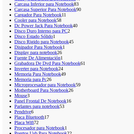
83
productos
Carcasa Inferior para Notebook
83
productos
90
Carcasa Superior Para Notebook
90
11
productos
Cargador Para Notebook
11
58
productos
Cooler para Notebook
58
productos
40
Dc Power Jack Para Notebook
40
2
productos
Disco Duro Interno para PC
2
1
productos
Disco Estado Sólido
1
producto
45
Disco Rigido para Notebook
45
1
productos
Disipador Para Notebook
1
26
producto
Display para notebook
26
productos
1
Fuente De Alimentación
1
producto
61
Grabadora De Dvd Para Notebook
61
24
productos
Inverter para Notebook
24
productos
49
Memoria Para Notebook
49
26
productos
Memoria para Pc
26
productos
59
Microprocesador para Notebook
59
26
productos
Motherboard Para Notebook
26
3
productos
Mouse
3
productos
16
Panel Frontal De Notebook
16
53
productos
Parlantes para notebook
53
6
productos
Pendrive
6
productos
17
Placa Bluetooth
17
72
productos
Placa Wifi
72
productos
1
Procesador para Notebook
1
producto
22
Puertos Usb Para Notebook
22