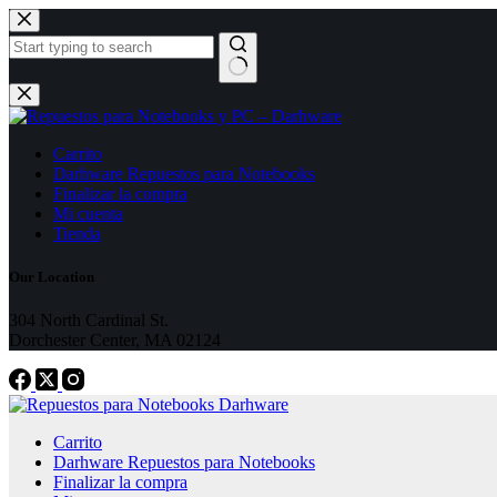
Skip
to
content
No
results
Carrito
Darhware Repuestos para Notebooks
Finalizar la compra
Mi cuenta
Tienda
Our Location
304 North Cardinal St.
Dorchester Center, MA 02124
Carrito
Darhware Repuestos para Notebooks
Finalizar la compra