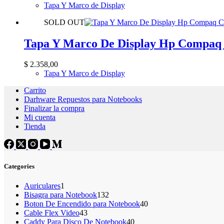
Tapa Y Marco de Display
SOLD OUT
Tapa Y Marco De Display Hp Compaq
$
2.358,00
Tapa Y Marco de Display
Carrito
Darhware Repuestos para Notebooks
Finalizar la compra
Mi cuenta
Tienda
Categories
1
Auriculares
1
producto
132
Bisagra para Notebook
132
productos
40
Boton De Encendido para Notebook
40
43
productos
Cable Flex Video
43
productos
40
Caddy Para Disco De Notebook
40