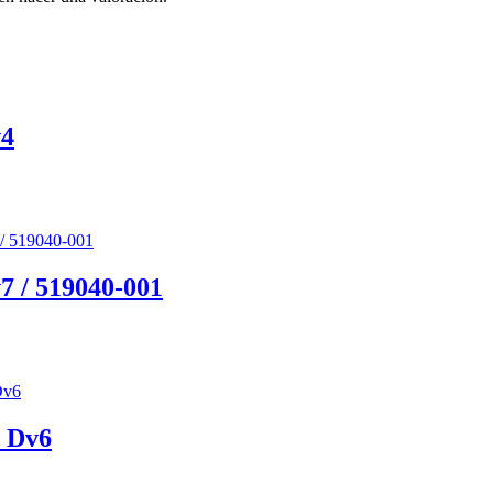
v4
7 / 519040-001
n Dv6