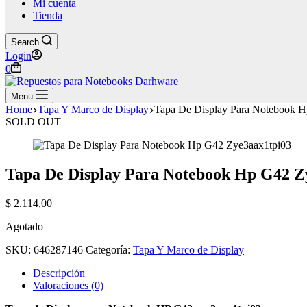
Mi cuenta
Tienda
Search
Login
Shopping
0
cart
Menu
Home
Tapa Y Marco de Display
Tapa De Display Para Notebook 
SOLD OUT
Tapa De Display Para Notebook Hp G42 Z
$
2.114,00
Agotado
SKU:
646287146
Categoría:
Tapa Y Marco de Display
Descripción
Valoraciones (0)