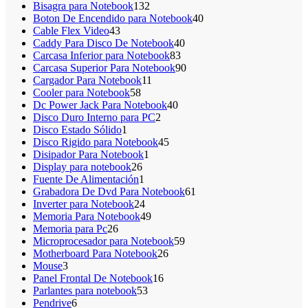
producto
132
Bisagra para Notebook
132
productos
40
Boton De Encendido para Notebook
40
43
productos
Cable Flex Video
43
productos
40
Caddy Para Disco De Notebook
40
83
productos
Carcasa Inferior para Notebook
83
productos
90
Carcasa Superior Para Notebook
90
11
productos
Cargador Para Notebook
11
58
productos
Cooler para Notebook
58
productos
40
Dc Power Jack Para Notebook
40
2
productos
Disco Duro Interno para PC
2
1
productos
Disco Estado Sólido
1
producto
45
Disco Rigido para Notebook
45
1
productos
Disipador Para Notebook
1
26
producto
Display para notebook
26
productos
1
Fuente De Alimentación
1
producto
61
Grabadora De Dvd Para Notebook
61
24
productos
Inverter para Notebook
24
productos
49
Memoria Para Notebook
49
26
productos
Memoria para Pc
26
productos
59
Microprocesador para Notebook
59
26
productos
Motherboard Para Notebook
26
3
productos
Mouse
3
productos
16
Panel Frontal De Notebook
16
53
productos
Parlantes para notebook
53
6
productos
Pendrive
6