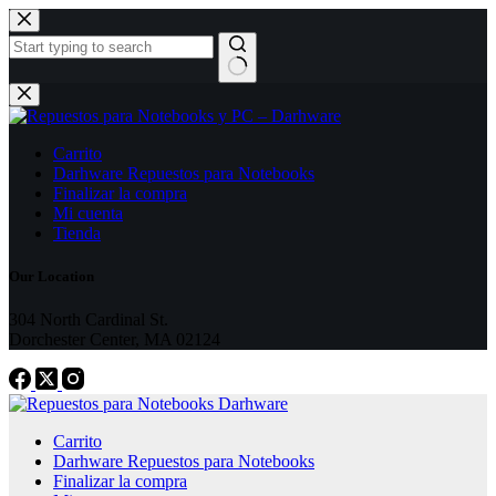
Skip
to
content
No
results
Carrito
Darhware Repuestos para Notebooks
Finalizar la compra
Mi cuenta
Tienda
Our Location
304 North Cardinal St.
Dorchester Center, MA 02124
Carrito
Darhware Repuestos para Notebooks
Finalizar la compra