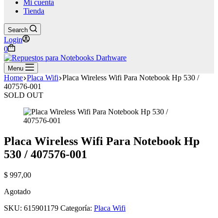
Mi cuenta
Tienda
Search
Login
Shopping
0
cart
Menu
Home
Placa Wifi
Placa Wireless Wifi Para Notebook Hp 530 /
407576-001
SOLD OUT
Placa Wireless Wifi Para Notebook Hp
530 / 407576-001
$
997,00
Agotado
SKU:
615901179
Categoría:
Placa Wifi