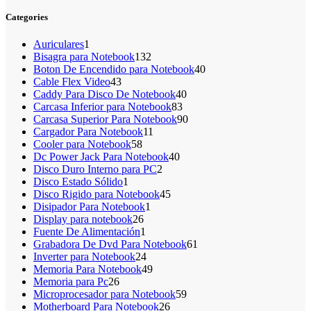
Categories
1
Auriculares
1
producto
132
Bisagra para Notebook
132
productos
40
Boton De Encendido para Notebook
40
43
productos
Cable Flex Video
43
productos
40
Caddy Para Disco De Notebook
40
83
productos
Carcasa Inferior para Notebook
83
productos
90
Carcasa Superior Para Notebook
90
11
productos
Cargador Para Notebook
11
58
productos
Cooler para Notebook
58
productos
40
Dc Power Jack Para Notebook
40
2
productos
Disco Duro Interno para PC
2
1
productos
Disco Estado Sólido
1
producto
45
Disco Rigido para Notebook
45
1
productos
Disipador Para Notebook
1
26
producto
Display para notebook
26
productos
1
Fuente De Alimentación
1
producto
61
Grabadora De Dvd Para Notebook
61
24
productos
Inverter para Notebook
24
productos
49
Memoria Para Notebook
49
26
productos
Memoria para Pc
26
productos
59
Microprocesador para Notebook
59
26
productos
Motherboard Para Notebook
26