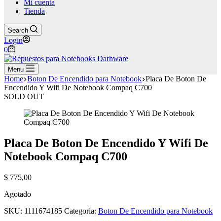
Mi cuenta
Tienda
Search
Login
Shopping
0
cart
Menu
Home
Boton De Encendido para Notebook
Placa De Boton De
Encendido Y Wifi De Notebook Compaq C700
SOLD OUT
Placa De Boton De Encendido Y Wifi De
Notebook Compaq C700
$
775,00
Agotado
SKU:
1111674185
Categoría:
Boton De Encendido para Notebook