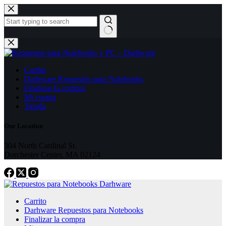
Skip
to
content
No
results
Carrito
Darhware Repuestos para Notebooks
Finalizar la compra
Mi cuenta
Tienda
Our Location
304 North Cardinal St.
Dorchester Center, MA 02124
Carrito
Darhware Repuestos para Notebooks
Finalizar la compra