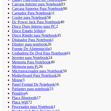
83
productos
Carcasa Inferior para Notebook
83
productos
90
Carcasa Superior Para Notebook
90
11
productos
Cargador Para Notebook
11
58
productos
Cooler para Notebook
58
productos
40
Dc Power Jack Para Notebook
40
2
productos
Disco Duro Interno para PC
2
1
productos
Disco Estado Sólido
1
producto
45
Disco Rigido para Notebook
45
1
productos
Disipador Para Notebook
1
26
producto
Display para notebook
26
productos
1
Fuente De Alimentación
1
producto
61
Grabadora De Dvd Para Notebook
61
24
productos
Inverter para Notebook
24
productos
49
Memoria Para Notebook
49
26
productos
Memoria para Pc
26
productos
59
Microprocesador para Notebook
59
26
productos
Motherboard Para Notebook
26
3
productos
Mouse
3
productos
16
Panel Frontal De Notebook
16
53
productos
Parlantes para notebook
53
6
productos
Pendrive
6
productos
17
Placa Bluetooth
17
72
productos
Placa Wifi
72
productos
1
Procesador para Notebook
1
producto
22