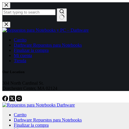
Skip
to
content
No
results
Carrito
Darhware Repuestos para Notebooks
Finalizar la compra
Mi cuenta
Tienda
Our Location
304 North Cardinal St.
Dorchester Center, MA 02124
Carrito
Darhware Repuestos para Notebooks
Finalizar la compra