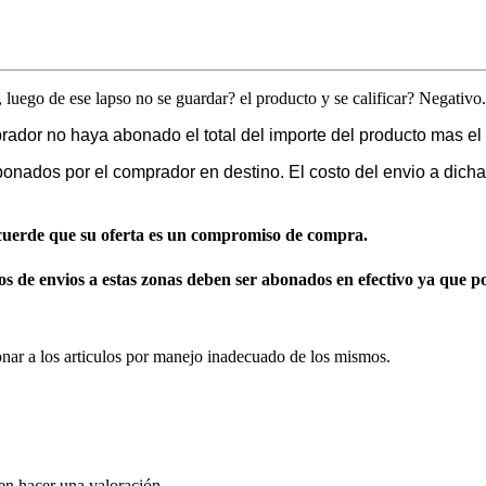
o, luego de ese lapso no se guardar? el producto y se calificar? Negativo.
dor no haya abonado el total del importe del producto mas el t
onados por el comprador en destino. El costo del envio a dich
Recuerde que su oferta es un compromiso de compra.
s de envios a estas zonas deben ser abonados en efectivo ya que por
nar a los articulos por manejo inadecuado de los mismos.
en hacer una valoración.