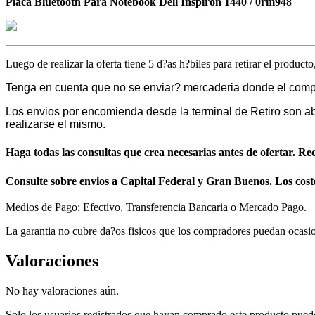
Placa Bluetooth Para Notebook Dell Inspiron 1440 / 0rm948
Luego de realizar la oferta tiene 5 d?as h?biles para retirar el product
Tenga en cuenta que no se enviar? mercaderia donde el compra
Los envios por encomienda desde la terminal de Retiro son ab
realizarse el mismo.
Haga todas las consultas que crea necesarias antes de ofertar. 
Consulte sobre envios a Capital Federal y Gran Buenos. Los costo
Medios de Pago: Efectivo, Transferencia Bancaria o Mercado Pago.
La garantia no cubre da?os fisicos que los compradores puedan ocasio
Valoraciones
No hay valoraciones aún.
Solo los usuarios registrados que hayan comprado este producto pued