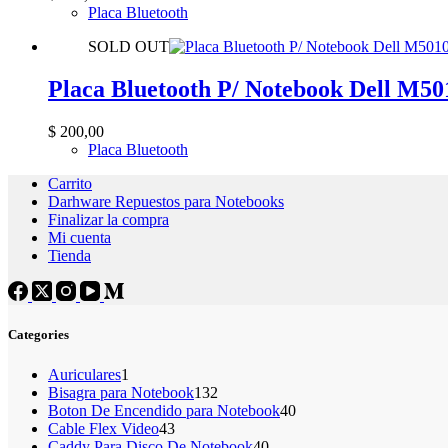
Placa Bluetooth
SOLD OUT
Placa Bluetooth P/ Notebook Dell M5
$
200,00
Placa Bluetooth
Carrito
Darhware Repuestos para Notebooks
Finalizar la compra
Mi cuenta
Tienda
Categories
1
Auriculares
1
producto
132
Bisagra para Notebook
132
productos
40
Boton De Encendido para Notebook
40
43
productos
Cable Flex Video
43
productos
40
Caddy Para Disco De Notebook
40