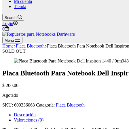
Mi cuenta
Tienda
Search
Login
Shopping
0
cart
Menu
Home
Placa Bluetooth
Placa Bluetooth Para Notebook Dell Inspiro
SOLD OUT
Placa Bluetooth Para Notebook Dell Inspi
$
200,00
Agotado
SKU:
609336063
Categoría:
Placa Bluetooth
Descripción
Valoraciones (0)