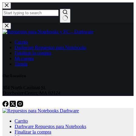
Skip
to
content
No
results
Carrito
Darhware Repuestos para Notebooks
Finalizar la compra
Mi cuenta
Tienda
Our Location
304 North Cardinal St.
Dorchester Center, MA 02124
Carrito
Darhware Repuestos para Notebooks
Finalizar la compra