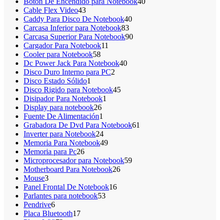
productos
40
Boton De Encendido para Notebook
40
43
productos
Cable Flex Video
43
productos
40
Caddy Para Disco De Notebook
40
83
productos
Carcasa Inferior para Notebook
83
productos
90
Carcasa Superior Para Notebook
90
11
productos
Cargador Para Notebook
11
58
productos
Cooler para Notebook
58
productos
40
Dc Power Jack Para Notebook
40
2
productos
Disco Duro Interno para PC
2
1
productos
Disco Estado Sólido
1
producto
45
Disco Rigido para Notebook
45
1
productos
Disipador Para Notebook
1
26
producto
Display para notebook
26
productos
1
Fuente De Alimentación
1
producto
61
Grabadora De Dvd Para Notebook
61
24
productos
Inverter para Notebook
24
productos
49
Memoria Para Notebook
49
26
productos
Memoria para Pc
26
productos
59
Microprocesador para Notebook
59
26
productos
Motherboard Para Notebook
26
3
productos
Mouse
3
productos
16
Panel Frontal De Notebook
16
53
productos
Parlantes para notebook
53
6
productos
Pendrive
6
productos
17
Placa Bluetooth
17