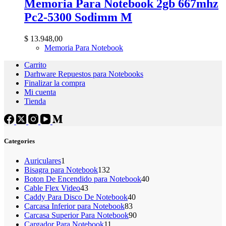
Memoria Para Notebook 2gb 667mhz
Pc2-5300 Sodimm M
$
13.948,00
Memoria Para Notebook
Carrito
Darhware Repuestos para Notebooks
Finalizar la compra
Mi cuenta
Tienda
Categories
1
Auriculares
1
producto
132
Bisagra para Notebook
132
productos
40
Boton De Encendido para Notebook
40
43
productos
Cable Flex Video
43
productos
40
Caddy Para Disco De Notebook
40
83
productos
Carcasa Inferior para Notebook
83
productos
90
Carcasa Superior Para Notebook
90
11
productos
Cargador Para Notebook
11