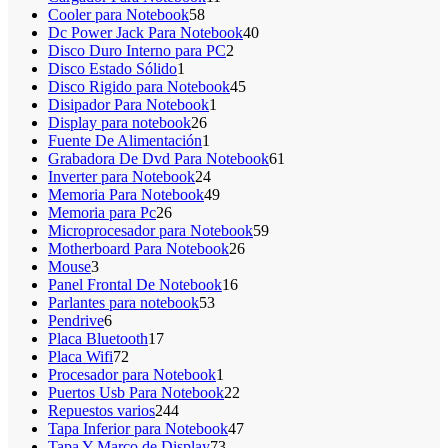
58
productos
Cooler para Notebook
58
productos
40
Dc Power Jack Para Notebook
40
2
productos
Disco Duro Interno para PC
2
1
productos
Disco Estado Sólido
1
producto
45
Disco Rigido para Notebook
45
1
productos
Disipador Para Notebook
1
26
producto
Display para notebook
26
productos
1
Fuente De Alimentación
1
producto
61
Grabadora De Dvd Para Notebook
61
24
productos
Inverter para Notebook
24
productos
49
Memoria Para Notebook
49
26
productos
Memoria para Pc
26
productos
59
Microprocesador para Notebook
59
26
productos
Motherboard Para Notebook
26
3
productos
Mouse
3
productos
16
Panel Frontal De Notebook
16
53
productos
Parlantes para notebook
53
6
productos
Pendrive
6
productos
17
Placa Bluetooth
17
72
productos
Placa Wifi
72
productos
1
Procesador para Notebook
1
producto
22
Puertos Usb Para Notebook
22
244
productos
Repuestos varios
244
productos
47
Tapa Inferior para Notebook
47
73
productos
Tapa Y Marco de Display
73