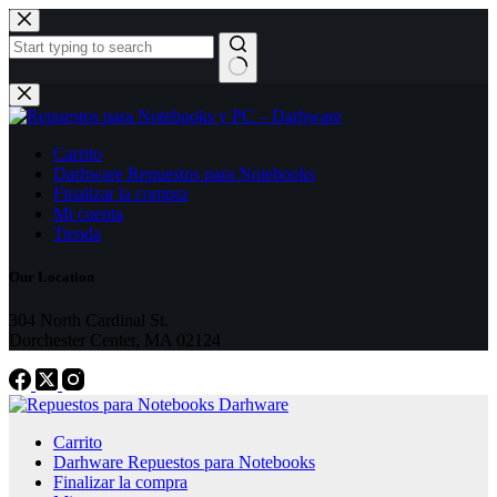
Skip
to
content
No
results
Carrito
Darhware Repuestos para Notebooks
Finalizar la compra
Mi cuenta
Tienda
Our Location
304 North Cardinal St.
Dorchester Center, MA 02124
Carrito
Darhware Repuestos para Notebooks
Finalizar la compra