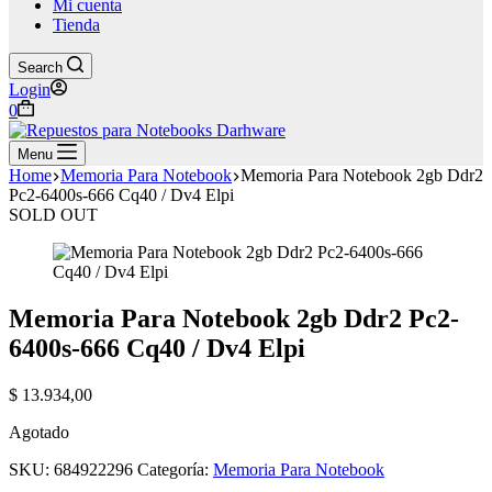
Mi cuenta
Tienda
Search
Login
Shopping
0
cart
Menu
Home
Memoria Para Notebook
Memoria Para Notebook 2gb Ddr2
Pc2-6400s-666 Cq40 / Dv4 Elpi
SOLD OUT
Memoria Para Notebook 2gb Ddr2 Pc2-
6400s-666 Cq40 / Dv4 Elpi
$
13.934,00
Agotado
SKU:
684922296
Categoría:
Memoria Para Notebook