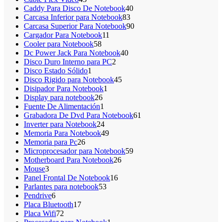
productos
40
Caddy Para Disco De Notebook
40
83
productos
Carcasa Inferior para Notebook
83
productos
90
Carcasa Superior Para Notebook
90
11
productos
Cargador Para Notebook
11
58
productos
Cooler para Notebook
58
productos
40
Dc Power Jack Para Notebook
40
2
productos
Disco Duro Interno para PC
2
1
productos
Disco Estado Sólido
1
producto
45
Disco Rigido para Notebook
45
1
productos
Disipador Para Notebook
1
26
producto
Display para notebook
26
productos
1
Fuente De Alimentación
1
producto
61
Grabadora De Dvd Para Notebook
61
24
productos
Inverter para Notebook
24
productos
49
Memoria Para Notebook
49
26
productos
Memoria para Pc
26
productos
59
Microprocesador para Notebook
59
26
productos
Motherboard Para Notebook
26
3
productos
Mouse
3
productos
16
Panel Frontal De Notebook
16
53
productos
Parlantes para notebook
53
6
productos
Pendrive
6
productos
17
Placa Bluetooth
17
72
productos
Placa Wifi
72
productos
1