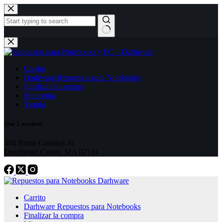
Skip
to
content
No
results
Carrito
Darhware Repuestos para Notebooks
Finalizar la compra
Mi cuenta
Tienda
Our Location
304 North Cardinal St.
Dorchester Center, MA 02124
Carrito
Darhware Repuestos para Notebooks
Finalizar la compra