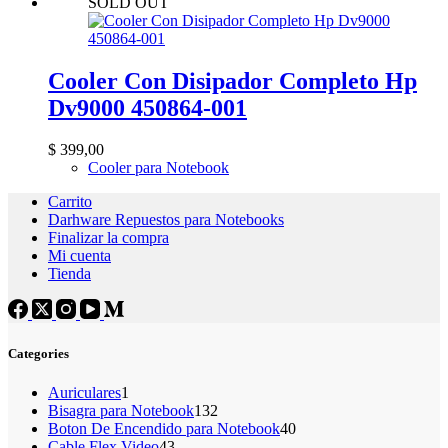
SOLD OUT
Cooler Con Disipador Completo Hp
Dv9000 450864-001
$
399,00
Cooler para Notebook
Carrito
Darhware Repuestos para Notebooks
Finalizar la compra
Mi cuenta
Tienda
Categories
1
Auriculares
1
producto
132
Bisagra para Notebook
132
productos
40
Boton De Encendido para Notebook
40
43
productos
Cable Flex Video
43